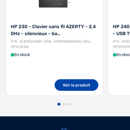
HP 230 - Clavier sans fil AZERTY - 2,4
HP 240 
GHz - silencieux - ba…
- USB T
P/N : 3L1E7AA#ABF | EAN : 0195908430056 | SKU :
P/N : 3V0
HP3L1E7AA
HPS3V0G
En stock
En sto
Voir le produit