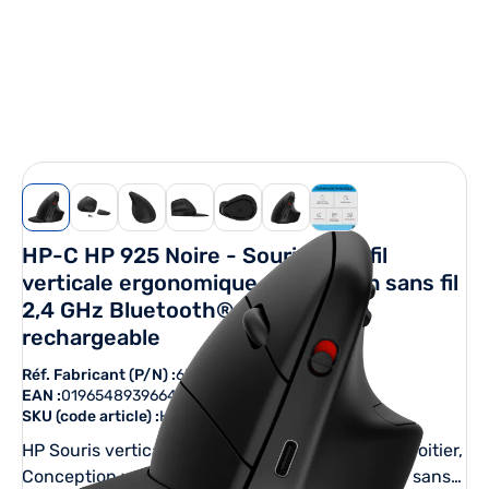
View larger image
View larger image
View larger image
View larger image
View larger image
View larger image
View larger image
HP-C HP 925 Noire - Souris sans fil
verticale ergonomique, Connexion sans fil
2,4 GHz Bluetooth® 5.3, Batterie
rechargeable
Réf. Fabricant (P/N) :
6H1A5AA#ABB
EAN :
0196548939664
SKU (code article) :
HPCA6H1A5AA
HP Souris verticale ergonomique 925. Format: Droitier,
Conception verticale. Interface de l'appareil: RF sans