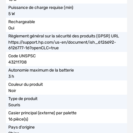
5 W
Oui
https://support.hp.com/us-en/document/ish_6126692-
6126777-16?openCLC=true
43211708
3 h
Noir
Souris
16 pièce(s)