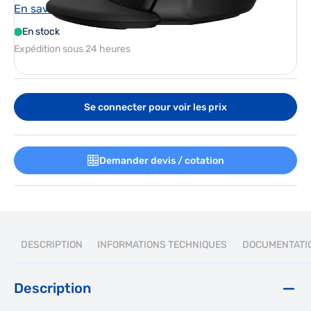
fil + Bluetooth, Résolution en mouvement: 4000 DPI,
En savoir plus
Quantité de boutons programmables: 6, Type Scroll:
En stock
Roue. Source d'alimentation: Piles. Couleur du produit:
Expédition sous 24 heures
Noir
Se connecter pour voir les prix
Demander devis / cotation
DESCRIPTION
INFORMATIONS TECHNIQUES
DOCUMENTATI
Description