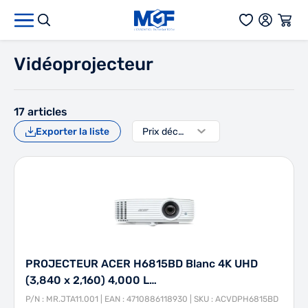
Aller au contenu
Vidéoprojecteur
17
articles
Exporter la liste
PROJECTEUR ACER H6815BD Blanc 4K UHD
(3,840 x 2,160) 4,000 L…
P/N : MR.JTA11.001 | EAN : 4710886118930 | SKU : ACVDPH6815BD