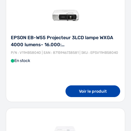
EPSON EB-W55 Projecteur 3LCD lampe WXGA
4000 lumens- 16.000:…
P/N : V11HB58040 | EAN : 8715946738581 | SKU : EPSV11HB58040
En stock
Voir le produit