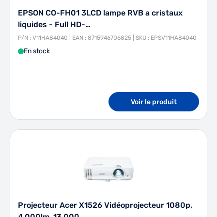
EPSON CO-FH01 3LCD lampe RVB a cristaux
liquides - Full HD-…
P/N : V11HA84040 | EAN : 8715946706825 | SKU : EPSV11HA84040
En stock
Voir le produit
Projecteur Acer X1526 Vidéoprojecteur 1080p,
4,000lm, 13,000…