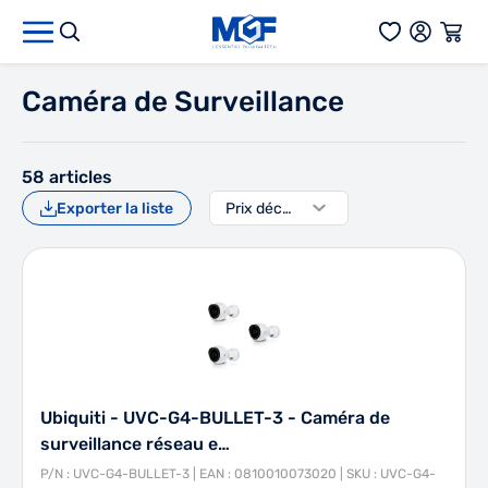
Aller au contenu
Caméra de Surveillance
58
articles
Exporter la liste
Ubiquiti - UVC-G4-BULLET-3 - Caméra de
surveillance réseau e…
P/N : UVC-G4-BULLET-3 | EAN : 0810010073020 | SKU : UVC-G4-