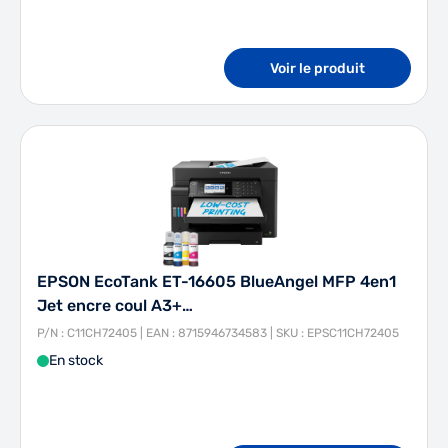
Voir le produit
EPSON EcoTank ET-16605 BlueAngel MFP 4en1
Jet encre coul A3+…
P/N : C11CH72405 | EAN : 8715946734583 | SKU : EPSC11CH72405
En stock