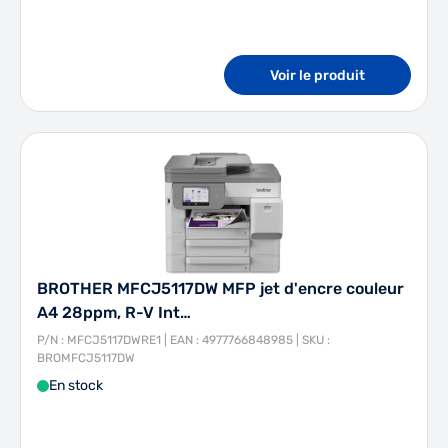
Voir le produit
BROTHER MFCJ5117DW MFP jet d'encre couleur
A4 28ppm, R-V Int…
P/N : MFCJ5117DWRE1 | EAN : 4977766848985 | SKU :
BROMFCJ5117DW
En stock