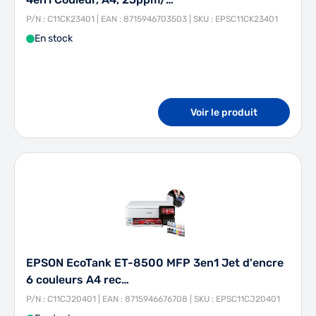
P/N : C11CK23401 | EAN : 8715946703503 | SKU : EPSC11CK23401
En stock
Voir le produit
EPSON EcoTank ET-8500 MFP 3en1 Jet d'encre
6 couleurs A4 rec…
P/N : C11CJ20401 | EAN : 8715946676708 | SKU : EPSC11CJ20401