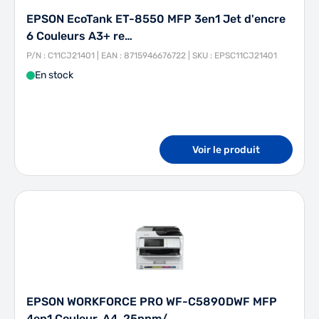
EPSON EcoTank ET-8550 MFP 3en1 Jet d'encre
6 Couleurs A3+ re…
P/N : C11CJ21401 | EAN : 8715946676722 | SKU : EPSC11CJ21401
En stock
Voir le produit
EPSON WORKFORCE PRO WF-C5890DWF MFP
4en1 Couleur, A4, 25ppm/…