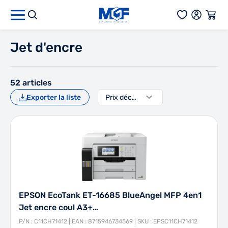
Aller au contenu
Jet d'encre
52
articles
Exporter la liste
EPSON EcoTank ET-16685 BlueAngel MFP 4en1
Jet encre coul A3+…
P/N : C11CH71412 | EAN : 8715946734569 | SKU : EPSC11CH71412