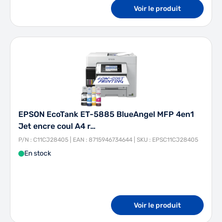
Voir le produit
EPSON EcoTank ET-5885 BlueAngel MFP 4en1
Jet encre coul A4 r…
P/N : C11CJ28405 | EAN : 8715946734644 | SKU : EPSC11CJ28405
En stock
Voir le produit