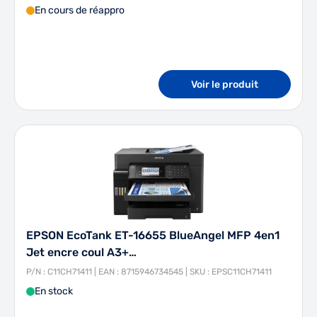
En cours de réappro
Voir le produit
EPSON EcoTank ET-16655 BlueAngel MFP 4en1
Jet encre coul A3+…
P/N : C11CH71411 | EAN : 8715946734545 | SKU : EPSC11CH71411
En stock