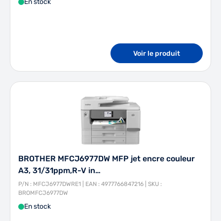
En stock
Voir le produit
BROTHER MFCJ6977DW MFP jet encre couleur
A3, 31/31ppm,R-V in…
P/N : MFCJ6977DWRE1 | EAN : 4977766847216 | SKU :
BROMFCJ6977DW
En stock