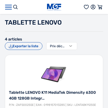
Aller au contenu
TABLETTE LENOVO
4
articles
Exporter la liste
Tablette LENOVO K11 MediaTek Dimensity 6300
4GB 128GB Integr…
P/N : ZAFS0025SE | EAN : 0198157013285 | SKU : LENTABK1125SE