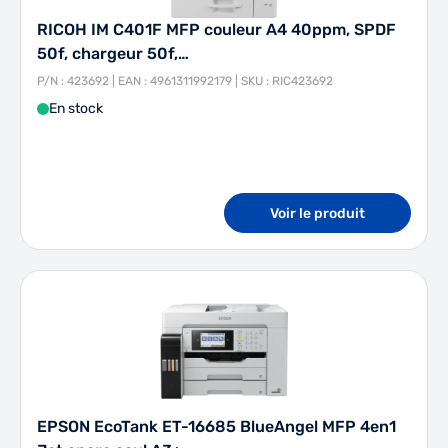
RICOH IM C401F MFP couleur A4 40ppm, SPDF
50f, chargeur 50f,…
P/N : 423692 | EAN : 4961311992179 | SKU : RIC423692
En stock
Voir le produit
EPSON EcoTank ET-16685 BlueAngel MFP 4en1