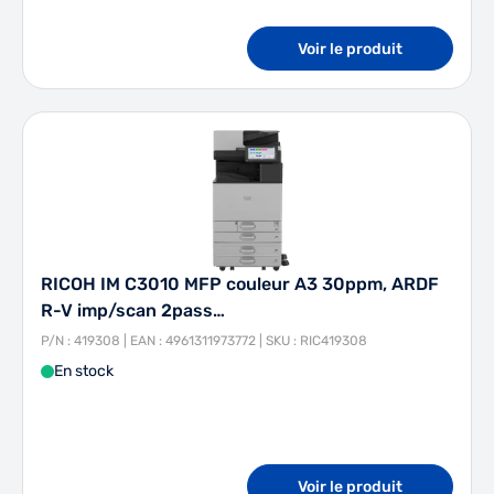
Voir le produit
RICOH IM C3010 MFP couleur A3 30ppm, ARDF
R-V imp/scan 2pass…
P/N : 419308 | EAN : 4961311973772 | SKU : RIC419308
En stock
Voir le produit