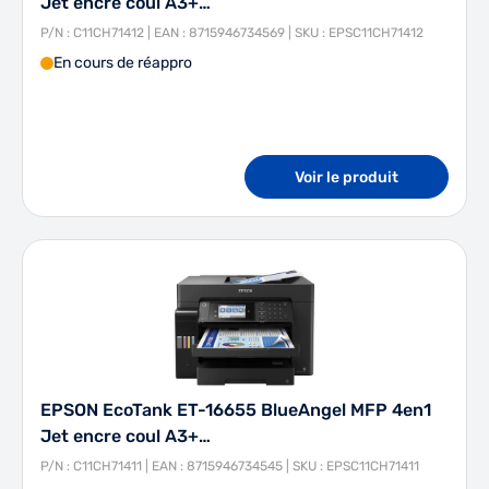
Jet encre coul A3+…
P/N : C11CH71412 | EAN : 8715946734569 | SKU : EPSC11CH71412
En cours de réappro
Voir le produit
EPSON EcoTank ET-16655 BlueAngel MFP 4en1
Jet encre coul A3+…
P/N : C11CH71411 | EAN : 8715946734545 | SKU : EPSC11CH71411