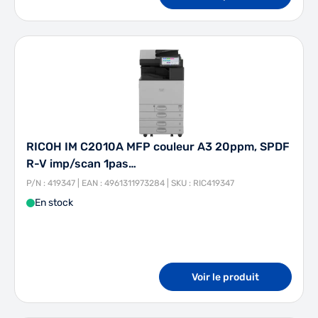
RICOH IM C2010A MFP couleur A3 20ppm, SPDF
R-V imp/scan 1pas…
P/N : 419347 | EAN : 4961311973284 | SKU : RIC419347
En stock
Voir le produit