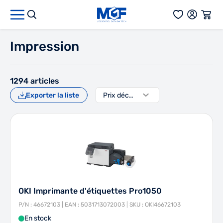
Aller au contenu
Impression
1294
articles
Exporter la liste
OKI Imprimante d'étiquettes Pro1050
P/N : 46672103 | EAN : 5031713072003 | SKU : OKI46672103
En stock