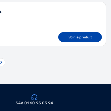
&
Voir le produit
actuellement la page
ge
SAV 01 60 95 05 94