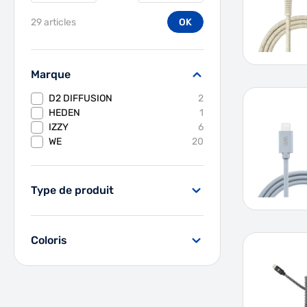
29 articles
OK
Marque
filter
products available
D2 DIFFUSION
2
products available
HEDEN
1
products available
IZZY
6
products available
WE
20
Type de produit
filter
Coloris
filter