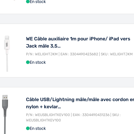
En stock
WE Câble auxiliaire 1m pour iPhone/ iPad vers
Jack mâle 3,5…
P/N : WELIGHTJKM | EAN : 3304490423682 | SKU : WELIGHTJKM
En stock
Câble USB/Lightning mâle/mâle avec cordon e
nylon + kevlar…
P/N : WEUSBLIGHTKEV100 | EAN : 3304490431236 | SKU :
WEUSBLIGHTKEV100
En stock