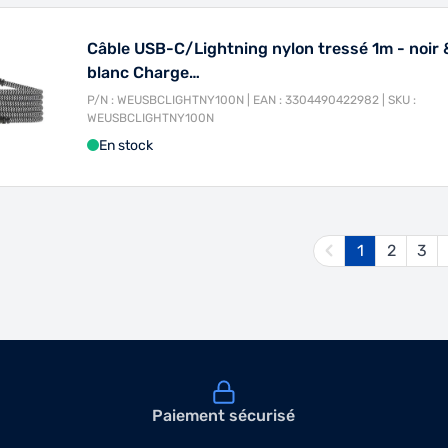
Câble USB-C/Lightning nylon tressé 1m - noir 
blanc Charge…
P/N : WEUSBCLIGHTNY100N | EAN : 3304490422982 | SKU :
WEUSBCLIGHTNY100N
En stock
1
2
3
Vous lisez 
Page
Pa
Paiement sécurisé