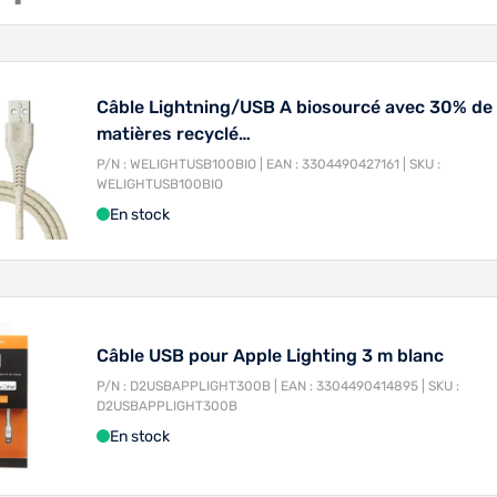
Câble Lightning/USB A biosourcé avec 30% de
matières recyclé…
P/N : WELIGHTUSB100BIO | EAN : 3304490427161 | SKU :
WELIGHTUSB100BIO
En stock
Câble USB pour Apple Lighting 3 m blanc
P/N : D2USBAPPLIGHT300B | EAN : 3304490414895 | SKU :
D2USBAPPLIGHT300B
En stock