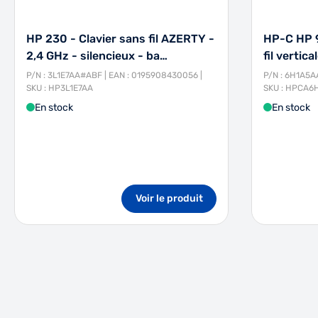
HP 230 - Clavier sans fil AZERTY -
HP-C HP 9
2,4 GHz - silencieux - ba…
fil vertic
P/N : 3L1E7AA#ABF | EAN : 0195908430056 |
P/N : 6H1A5A
SKU : HP3L1E7AA
SKU : HPCA6
En stock
En stock
Voir le produit