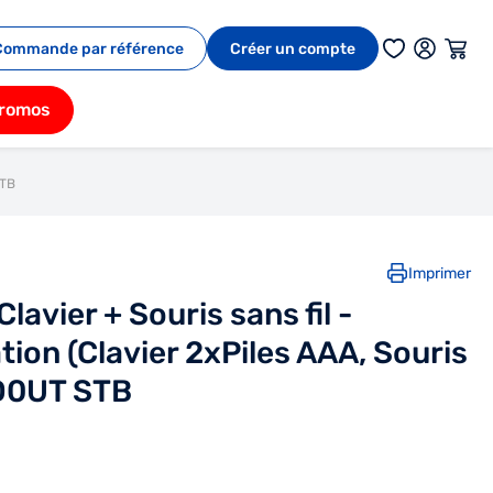
Commande par référence
Créer un compte
romos
STB
Imprimer
avier + Souris sans fil -
tion (Clavier 2xPiles AAA, Souris
4D0UT STB