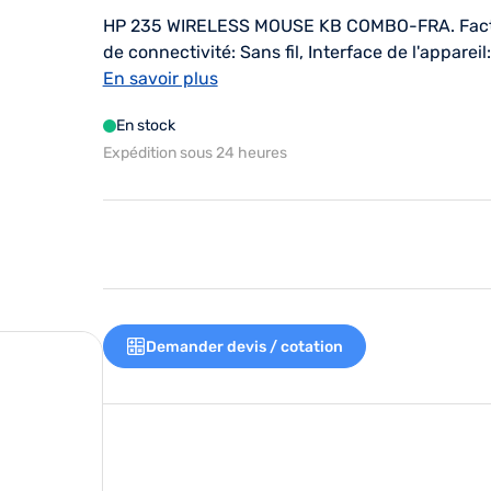
HP 235 WIRELESS MOUSE KB COMBO-FRA. Facteur d
de connectivité: Sans fil, Interface de l'appareil:
membrane, Utilisation recommandée: Bureau. Cou
En savoir plus
En stock
Expédition sous 24 heures
Demander devis / cotation