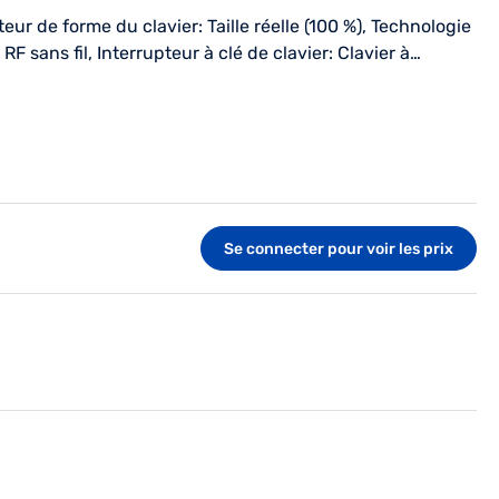
e forme du clavier: Taille réelle (100 %), Technologie
 RF sans fil, Interrupteur à clé de clavier: Clavier à
leur du produit: Noir. Souris incluse
Se connecter pour voir les prix