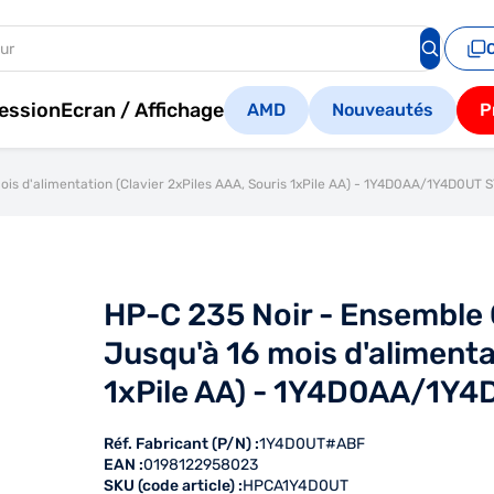
ession
Ecran / Affichage
AMD
Nouveautés
P
mois d'alimentation (Clavier 2xPiles AAA, Souris 1xPile AA) - 1Y4D0AA/1Y4D0UT 
HP-C 235 Noir - Ensemble Cl
Jusqu'à 16 mois d'alimenta
1xPile AA) - 1Y4D0AA/1Y
Réf. Fabricant (P/N) :
1Y4D0UT#ABF
EAN :
0198122958023
SKU (code article) :
HPCA1Y4D0UT