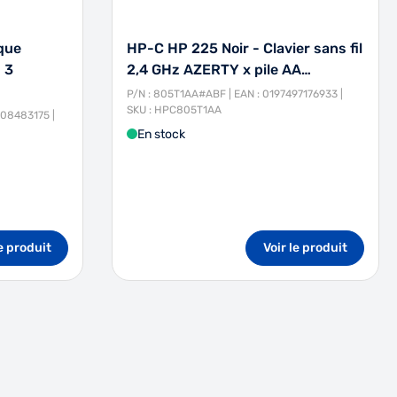
que
HP-C HP 225 Noir - Clavier sans fil
 3
2,4 GHz AZERTY x pile AA…
P/N : 805T1AA#ABF | EAN : 0197497176933 |
SKU : HPC805T1AA
908483175 |
En stock
le produit
Voir le produit