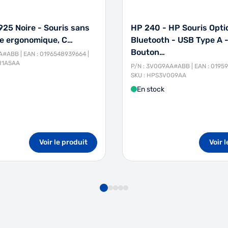
25 Noire - Souris sans
HP 240 - HP Souris Opti
ale ergonomique, C…
Bluetooth - USB Type A -
Bouton…
A#ABB | EAN : 0196548939664 |
H1A5AA
P/N : 3V0G9AA#ABB | EAN : 0195
SKU : HPS3V0G9AA
En stock
Voir le produit
Voir 