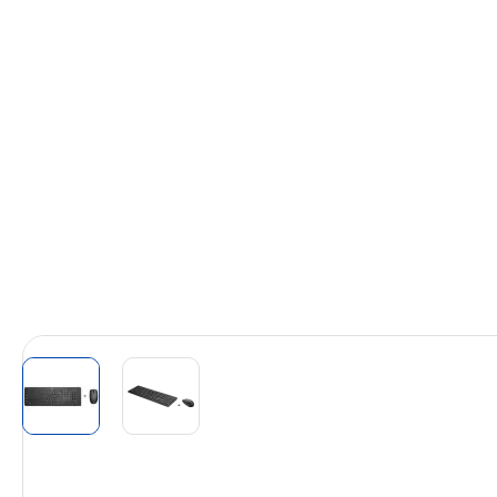
View larger image
View larger image