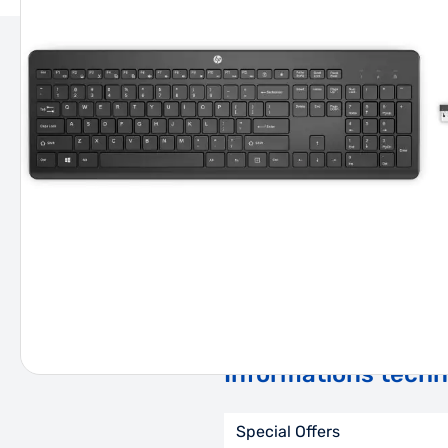
DESCRIPTION
INFORMATIONS TECHNIQUES
Description
HP 235 WIRELESS MOUSE KB COM
connectivité: Sans fil, Interfac
recommandée: Bureau. Couleur 
Informations tech
Special Offers