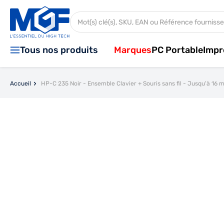
Aller au contenu
Rechercher dans tout le magasin...
Tous nos produits
Marques
PC Portable
Impr
Accueil
HP-C 235 Noir - Ensemble Clavier + Souris sans fil - Jusqu'à 16 