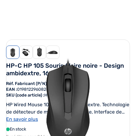
View larger image
View larger image
View larger image
View larger image
HP-C HP 105 Souris filaire noire - Design
ambidextre, 1600 DPI - STB
Réf. Fabricant (P/N) :
822M9UT#ABB
EAN :
0198122960828
SKU (code article) :
HPCA822M9UT
HP Wired Mouse 105. Format: Ambidextre. Technologie
de détecteur de mouvement: Optique, Interface de
l'appareil: USB Type-A, Résolution en mouvement:
En savoir plus
1600 DPI, Quantité de boutons programmables: 3,
En stock
Type Scroll: Roue. Source d'alimentation: Cable.