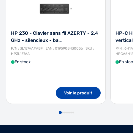
HP 230 - Clavier sans fil AZERTY - 2,4
HP-C HP
GHz - silencieux - ba…
vertica
P/N : 3L1E7AA#ABF | EAN : 0195908430056 | SKU :
P/N : 6H1
HP3L1E7AA
HPCA6H1
En stock
En sto
Voir le produit