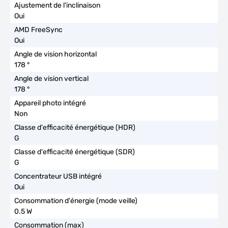
Oui
Oui
178 °
178 °
Non
G
G
Oui
0.5 W