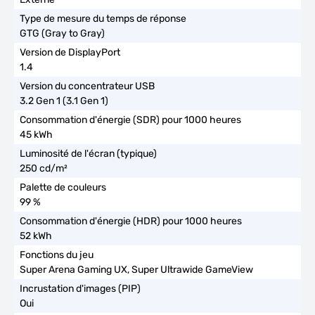
GTG (Gray to Gray)
1.4
3.2 Gen 1 (3.1 Gen 1)
45 kWh
250 cd/m²
99 %
52 kWh
Super Arena Gaming UX, Super Ultrawide GameView
Oui