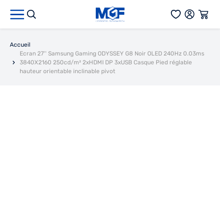
Aller au contenu
Accueil
Ecran 27'' Samsung Gaming ODYSSEY G8 Noir OLED 240Hz 0.03ms
3840X2160 250cd/m² 2xHDMI DP 3xUSB Casque Pied réglable
hauteur orientable inclinable pivot