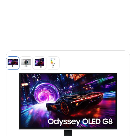
View larger image
View larger image
View larger image
View larger image
Ecran 27'' Samsung Gaming ODYSSEY G8
Noir OLED 240Hz 0.03ms 3840X2160
250cd/m² 2xHDMI DP 3xUSB Casque Pied
réglable hauteur orientable inclinable
pivot
Réf. Fabricant (P/N) :
LS27FG810SUXEN