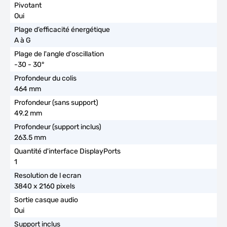
Oui
A à G
-30 - 30°
464 mm
49.2 mm
263.5 mm
1
3840 x 2160 pixels
Oui