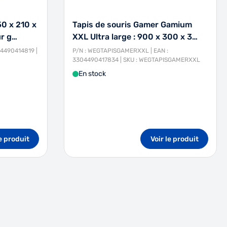
50 x 210 x
Tapis de souris Gamer Gamium
ur g…
XXL Ultra large : 900 x 300 x 3…
04490414819 |
P/N : WEGTAPISGAMERXXL | EAN :
3304490417834 | SKU : WEGTAPISGAMERXXL
En stock
le produit
Voir le produit