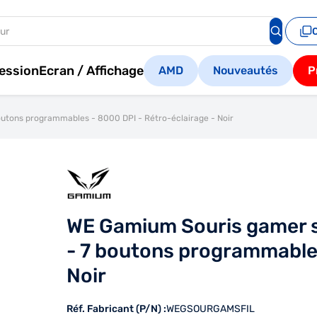
ession
Ecran / Affichage
AMD
Nouveautés
P
outons programmables - 8000 DPI - Rétro-éclairage - Noir
WE Gamium Souris gamer s
- 7 boutons programmables
Noir
Réf. Fabricant (P/N) :
WEGSOURGAMSFIL