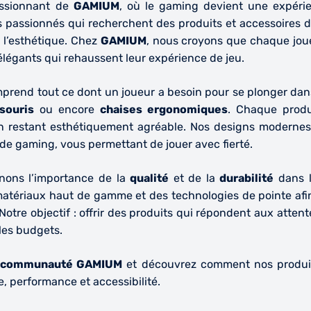
assionnant de
GAMIUM
, où le gaming devient une expérie
 passionnés qui recherchent des produits et accessoires de
 l’esthétique. Chez
GAMIUM
, nous croyons que chaque joue
élégants
qui rehaussent leur expérience de jeu.
rend tout ce dont un joueur a besoin pour se plonger dans
souris
ou encore
chaises ergonomiques
. Chaque produ
n restant esthétiquement agréable. Nos designs moderne
 de gaming, vous permettant de jouer avec fierté.
nons l’importance de la
qualité
et de la
durabilité
dans l
atériaux haut de gamme et des technologies de pointe afin 
Notre objectif : offrir des produits qui répondent aux atten
 les budgets.
communauté GAMIUM
et découvrez comment nos produit
e
,
performance
et
accessibilité
.