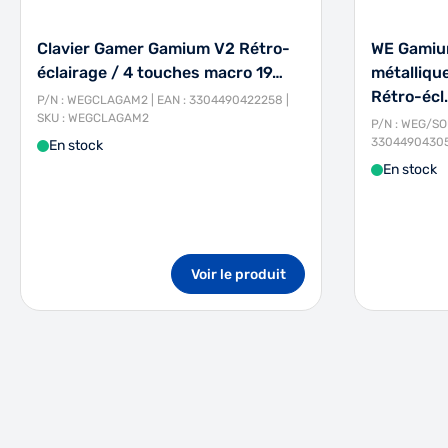
Clavier Gamer Gamium V2 Rétro-
WE Gamiu
éclairage / 4 touches macro 19…
métalliqu
Rétro-écl
P/N : WEGCLAGAM2 | EAN : 3304490422258 |
SKU : WEGCLAGAM2
P/N : WEG/SO
33044904305
En stock
En stock
Voir le produit