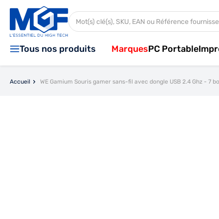
Aller au contenu
Rechercher dans tout le magasin...
Tous nos produits
Marques
PC Portable
Impr
Accueil
WE Gamium Souris gamer sans-fil avec dongle USB 2.4 Ghz - 7 b