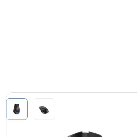
View larger image
View larger image