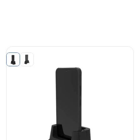
View larger image
View larger image
Station de charge 1 slot pour Samsung
Xcover7 Coloris Noir GP-PTG556ASFBQ
Réf. Fabricant (P/N) :
GP-PTG556ASFBQ
EAN :
8809697776166
SKU (code article) :
SAACC1223
La station de charge 1 slot pour Samsung Xcover7,
coloris Noir (GP-PTG556ASFBQ), est un accessoire