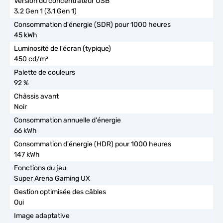
3.2 Gen 1 (3.1 Gen 1)
45 kWh
450 cd/m²
92 %
Noir
66 kWh
147 kWh
Super Arena Gaming UX
Oui