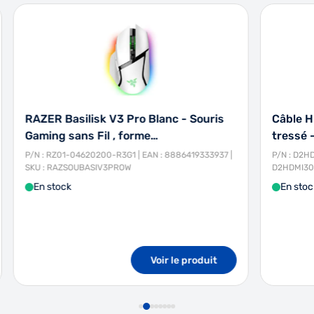
RAZER Basilisk V3 Pro Blanc - Souris
Câble H
Gaming sans Fil , forme…
tressé 
P/N : RZ01-04620200-R3G1 | EAN : 8886419333937 |
P/N : D2HD
SKU : RAZSOUBASIV3PROW
D2HDMI30
En stock
En stoc
Voir le produit