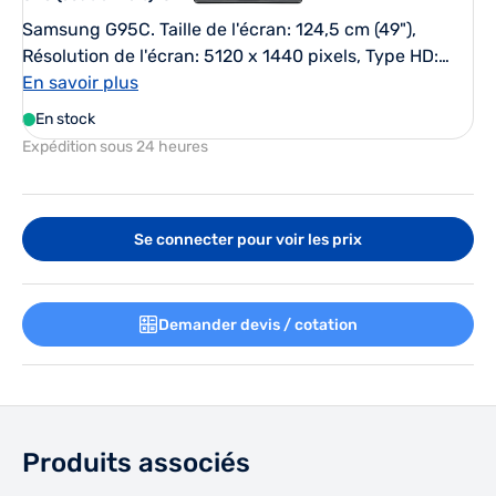
Samsung G95C. Taille de l'écran: 124,5 cm (49"),
Résolution de l'écran: 5120 x 1440 pixels, Type HD:
Dual QHD, Technologie d'affichage: LED, Temps de
En savoir plus
réponse: 1 ms, Format d'image: 32:9, Angle de vision
En stock
horizontal: 178°, Angle de vision vertical: 178°.
Expédition sous 24 heures
Concentrateur USB intégré, Version du concentrateur
USB: 3.2 Gen 1 (3.1 Gen 1). Montage VESA, Réglage de
la hauteur. Couleur du produit: Noir
Se connecter pour voir les prix
Demander devis / cotation
Produits associés