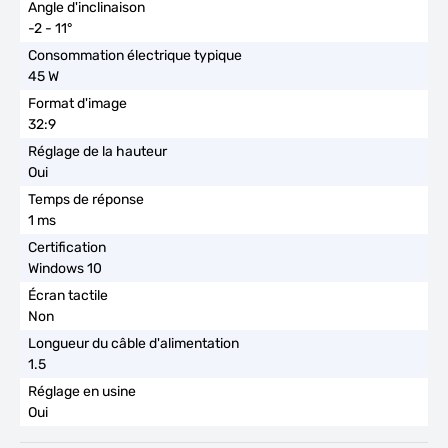
-2 - 11°
45 W
32:9
Oui
1 ms
Windows 10
Non
1.5
Oui