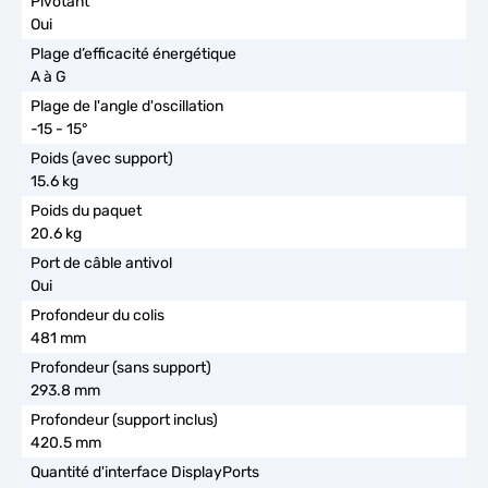
Oui
A à G
-15 - 15°
15.6 kg
20.6 kg
Oui
481 mm
293.8 mm
420.5 mm