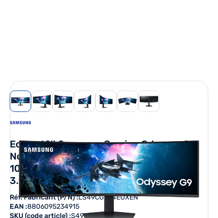
View larger image
View larger image
View larger image
View larger image
View larger image
View larger image
View larger image
Ecran 49'' Samsung Gaming Odyssey G9
Noir 240Hz 1ms 5120x1440 VA Incurvé
1000R 32:9 450cd/m² DP 2xHDMI 2xUSB
3.0 Pied régl haut inclinable orientable
Réf. Fabricant (P/N) :
LS49CG954EUXEN
EAN :
8806095234915
SKU (code article) :
S49CG954EU