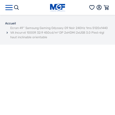
Aller au contenu
Accueil
Ecran 49'' Samsung Gaming Odyssey G9 Noir 240Hz 1ms 5120x1440
VA Incurvé 1000R 32:9 450cd/m² DP 2xHDMI 2xUSB 3.0 Pied régl
haut inclinable orientable