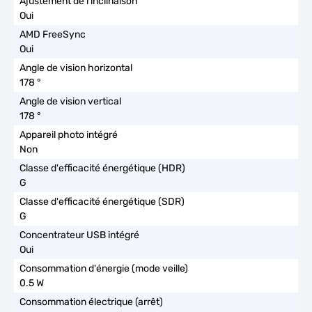
Oui
Oui
178 °
178 °
Non
G
G
Oui
0.5 W