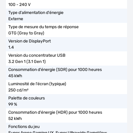
100 - 240 V
Externe
GTG (Gray to Gray)
1.4
3.2 Gen 1 (3.1 Gen 1)
45 kWh
250 cd/m²
99 %
52 kWh
Super Arena Gaming UX, Super Ultrawide GameView