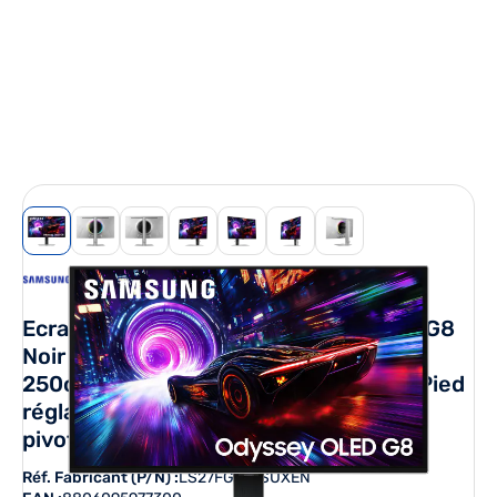
View larger image
View larger image
View larger image
View larger image
View larger image
View larger image
View larger image
Ecran 27'' Samsung Gaming ODYSSEY G8
Noir OLED 240Hz 0.03ms 3840X2160
250cd/m² 2xHDMI DP 3xUSB Casque Pied
réglable hauteur orientable inclinable
pivot
Réf. Fabricant (P/N) :
LS27FG812SUXEN