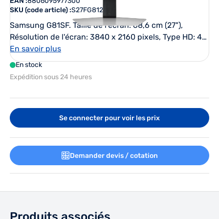
EAN :
8806095977300
SKU (code article) :
S27FG812SU
Samsung G81SF. Taille de l'écran: 68,6 cm (27"),
Résolution de l'écran: 3840 x 2160 pixels, Type HD: 4K
Ultra HD, Technologie d'affichage: OLED, Temps de
En savoir plus
réponse: 0,03 ms, Format d'image: 16:9, Angle de
En stock
vision horizontal: 178°, Angle de vision vertical: 178°.
Expédition sous 24 heures
Concentrateur USB intégré, Version du concentrateur
USB: 3.2 Gen 1 (3.1 Gen 1). Montage VESA, Réglage de
la hauteur. Couleur du produit: Argent
Se connecter pour voir les prix
Demander devis / cotation
Produits associés