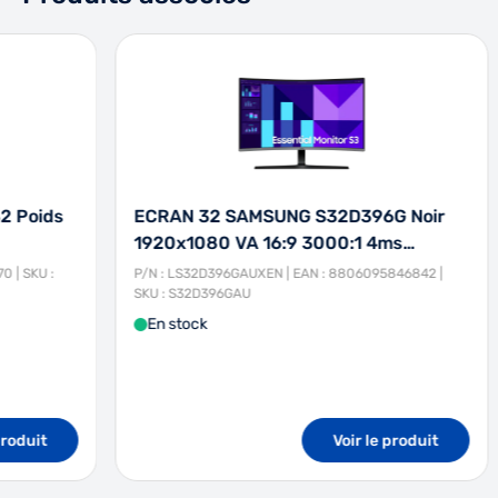
 Poids
ECRAN 32 SAMSUNG S32D396G Noir
1920x1080 VA 16:9 3000:1 4ms…
 SKU :
P/N : LS32D396GAUXEN | EAN : 8806095846842 |
SKU : S32D396GAU
En stock
oduit
Voir le produit