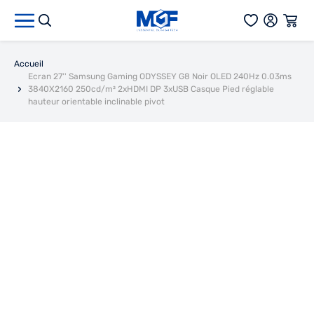
Aller au contenu
Accueil
Ecran 27'' Samsung Gaming ODYSSEY G8 Noir OLED 240Hz 0.03ms
3840X2160 250cd/m² 2xHDMI DP 3xUSB Casque Pied réglable
hauteur orientable inclinable pivot