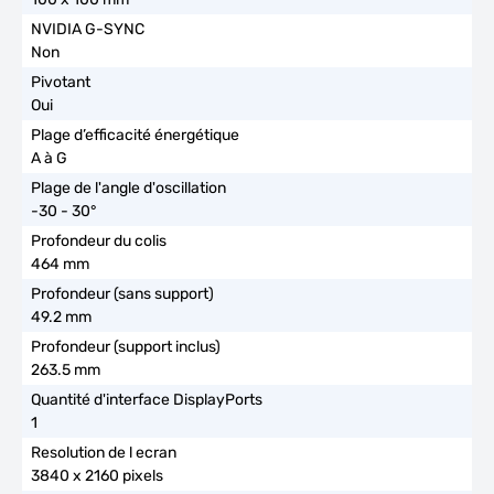
Non
Oui
A à G
-30 - 30°
464 mm
49.2 mm
263.5 mm
1
3840 x 2160 pixels