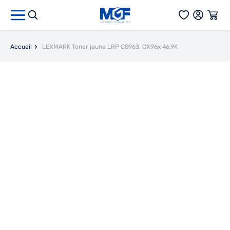
Aller au contenu
Accueil
LEXMARK Toner jaune LRP CS963, CX96x 46.9K