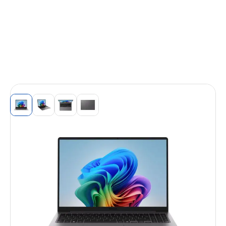
View larger image
View larger image
View larger image
View larger image
Portable GalaxyBook6 EE Intel Core Ultra
7 50 TOPS 16Go 512GoSSD Intel Graphics
16'' WUXGA Mat 60hz 350Nits Win11Pro
Auto24h 33%batt en 30min 1.74kg clav
rétroé
Réf. Fabricant (P/N) :
NP764BJG-KG1FR