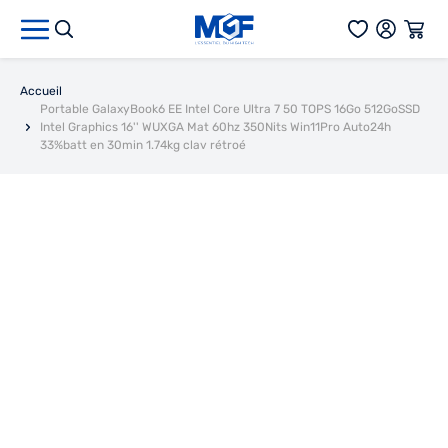
Aller au contenu
Accueil
Portable GalaxyBook6 EE Intel Core Ultra 7 50 TOPS 16Go 512GoSSD
Intel Graphics 16'' WUXGA Mat 60hz 350Nits Win11Pro Auto24h
33%batt en 30min 1.74kg clav rétroé