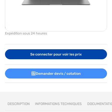
EAN :
8806099119676
SKU (code article) :
GB6EENP764KG1
Le PC portable de référence pour les professionnels.
En savoir plus
En stock
Expédition sous 24 heures
Se connecter pour voir les prix
Demander devis / cotation
DESCRIPTION
INFORMATIONS TECHNIQUES
DOCUMENTATI