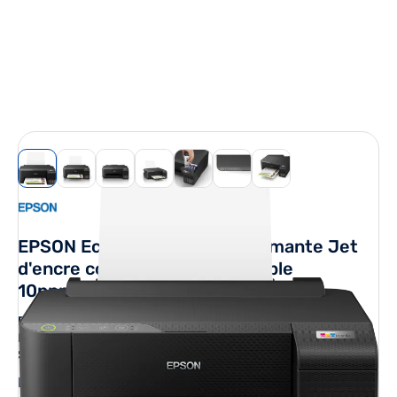
View larger image
View larger image
View larger image
View larger image
View larger image
View larger image
View larger image
EPSON EcoTank ET-1810 Imprimante Jet
d'encre couleur A4 rechargeable
10ppm/5ppm, Wifi, USB, 100f
Réf. Fabricant (P/N) :
C11CJ71401
EAN :
8715946684123
SKU (code article) :
EPSC11CJ71401
Epson EcoTank ET-1810. Couleur, Nombre de