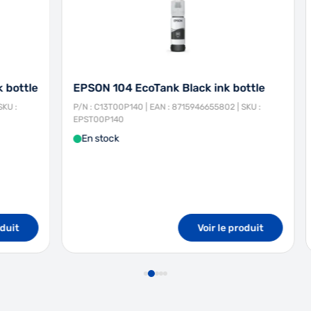
EPSON 104 EcoTank Black ink bottle
EPSON 1
P/N : C13T00P140 | EAN : 8715946655802 | SKU :
P/N : C13T
EPST00P140
EPST00P2
En stock
En stoc
Voir le produit