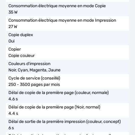
35 W
27 W
Oui
Copie couleur
Noir, Cyan, Magenta, Jaune
250 - 3500 pages par mois
4.6 s
4.4 s
6 s