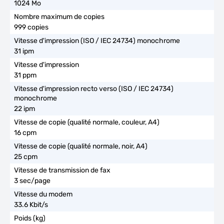
1024 Mo
999 copies
31 ipm
31 ppm
22 ipm
16 cpm
25 cpm
3 sec/page
33.6 Kbit/s