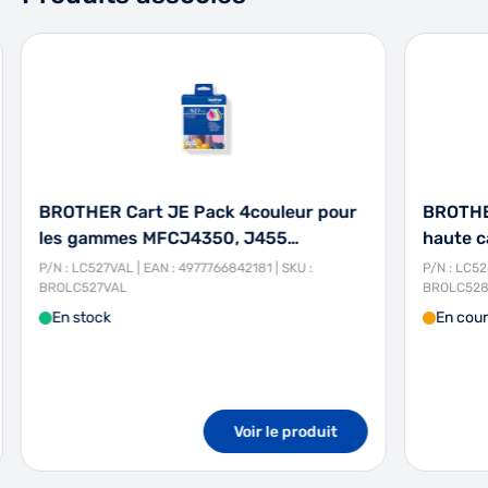
BROTHER Cart JE Pack 4couleur pour
BROTHER
les gammes MFCJ4350, J455…
haute c
P/N : LC527VAL | EAN : 4977766842181 | SKU :
P/N : LC52
BROLC527VAL
BROLC528
En stock
En cour
Voir le produit