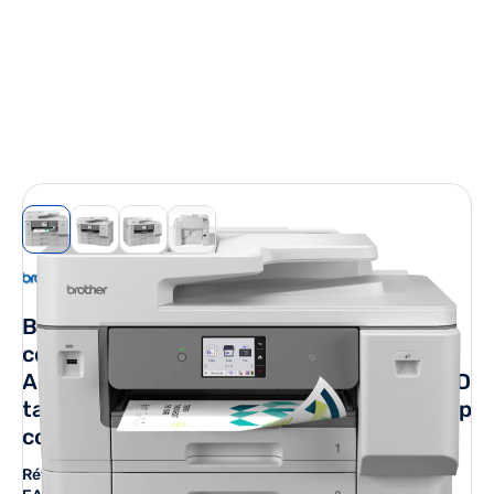
View larger image
View larger image
View larger image
View larger image
BROTHER MFCJ6977DW MFP jet encre
couleur A3, 31/31ppm,R-V integral,charg
ADF 50p,Ethernet,Fax,Wifi direct, NFC,LCD
tactile 8,8cm, 3x 250f,toner 5400p/3900p
coul
Réf. Fabricant (P/N) :
MFCJ6977DWRE1