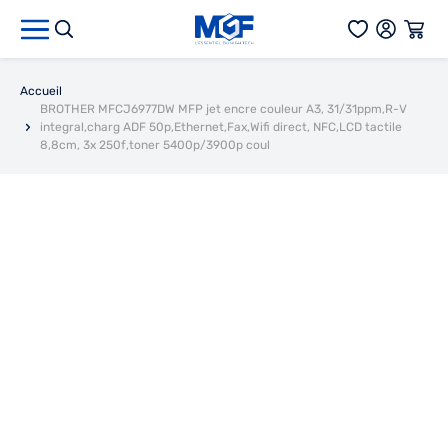
Aller au contenu
Accueil
BROTHER MFCJ6977DW MFP jet encre couleur A3, 31/31ppm,R-V
integral,charg ADF 50p,Ethernet,Fax,Wifi direct, NFC,LCD tactile
8,8cm, 3x 250f,toner 5400p/3900p coul