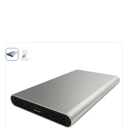
View larger image
View larger image
Boitier externe HEDEN 2.5' en Alu sortie
USB 3.1 Gen 2 *, Type C cable USB-C/USB-
A + USB-C/USB-C ARGENTE
Réf. Fabricant (P/N) :
0-BEHED25USBCS
EAN :
3772243991908
SKU (code article) :
0-BEHED25USBCS
Elégant et discret, ce boitier externe HEDEN permet