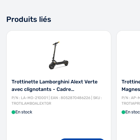
Produits liés
Trottinette Lamborghini Alext Verte
Trottin
avec clignotants - Cadre…
Magnes
P/N : LA-MO-210001 | EAN : 8052870486226 | SKU :
P/N : AP-
TROTILAMBOALEXTGR
TROTIAPRI
En stock
En sto